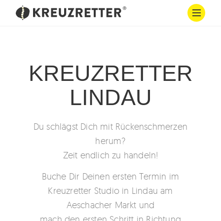
KREUZRETTER
LINDAU
Du schlägst Dich mit Rückenschmerzen
herum?
Zeit endlich zu handeln!
Buche Dir Deinen ersten Termin im
Kreuzretter Studio in Lindau am
Aeschacher Markt und
mach den ersten Schritt in Richtung