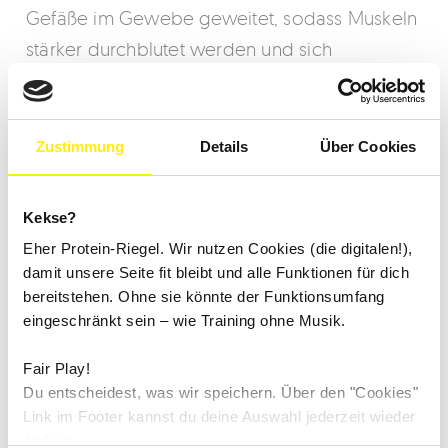
Gefäße im Gewebe geweitet, sodass Muskeln
stärker durchblutet werden und sich
Verspannungen im Rücken lösen.
Trainingsimpulse stärken Deine tiefliegende
Rückenmuskulatur und wirken muskulären
Zustimmung
Details
Über Cookies
Dysbalancen entgegen. Die vorab
stattfindende Rückenanalyse ermittelt den
Kekse?
Istzustand Deiner Rückenschmerzen
Eher Protein-Riegel. Wir nutzen Cookies (die digitalen!),
Problematik und sorgt für die individuelle
damit unsere Seite fit bleibt und alle Funktionen für dich
Konfiguration Deiner Rückentherapie. Nach
bereitstehen. Ohne sie könnte der Funktionsumfang
eingeschränkt sein – wie Training ohne Musik.
wenigen Minuten wirst Du bereits merken, wie
positiv sich die hochmoderne Form der
Fair Play!
Rückentherapie auf Deinen Rücken auswirkt.
Du entscheidest, was wir speichern. Über den "Cookies"
Link im Footer kannst du deine Auswahl jederzeit wieder
ändern.